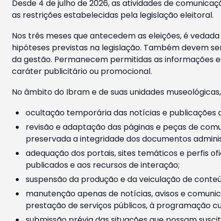
Desde 4 de julho de 2026, as atividades de comunicaçã
as restrições estabelecidas pela legislação eleitoral.
Nos três meses que antecedem as eleições, é vedada a
hipóteses previstas na legislação. Também devem ser
da gestão. Permanecem permitidas as informações est
caráter publicitário ou promocional.
No âmbito do Ibram e de suas unidades museológicas,
ocultação temporária das notícias e publicações a
revisão e adaptação das páginas e peças de comu
preservada a integridade dos documentos administ
adequação dos portais, sites temáticos e perfis ofi
publicados e aos recursos de interação;
suspensão da produção e da veiculação de conteúd
manutenção apenas de notícias, avisos e comunica
prestação de serviços públicos, à programação cul
submissão prévia das situações que possam suscita