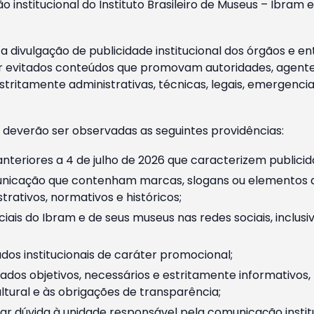
o institucional do Instituto Brasileiro de Museus – Ibra
 divulgação de publicidade institucional dos órgãos e en
 evitados conteúdos que promovam autoridades, agentes 
ritamente administrativas, técnicas, legais, emergencia
 deverão ser observadas as seguintes providências:
nteriores a 4 de julho de 2026 que caracterizem publicid
nicação que contenham marcas, slogans ou elementos da 
rativos, normativos e históricos;
ciais do Ibram e de seus museus nas redes sociais, inclus
os institucionais de caráter promocional;
dos objetivos, necessários e estritamente informativos
tural e às obrigações de transparência;
r dúvida à unidade responsável pela comunicação instituci