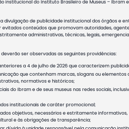
o institucional do Instituto Brasileiro de Museus – Ibra
 divulgação de publicidade institucional dos órgãos e en
 evitados conteúdos que promovam autoridades, agentes 
ritamente administrativas, técnicas, legais, emergencia
 deverão ser observadas as seguintes providências:
nteriores a 4 de julho de 2026 que caracterizem publicid
nicação que contenham marcas, slogans ou elementos da 
rativos, normativos e históricos;
ciais do Ibram e de seus museus nas redes sociais, inclus
os institucionais de caráter promocional;
dos objetivos, necessários e estritamente informativos
tural e às obrigações de transparência;
r dúvida à unidade responsável pela comunicação instituci