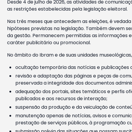
Desde 4 de julho de 2026, as atividades de comunicaçã
as restrições estabelecidas pela legislação eleitoral.
Nos três meses que antecedem as eleições, é vedada a
hipóteses previstas na legislação. Também devem ser
da gestão. Permanecem permitidas as informações est
caráter publicitário ou promocional.
No âmbito do Ibram e de suas unidades museológicas,
ocultação temporária das notícias e publicações a
revisão e adaptação das páginas e peças de comu
preservada a integridade dos documentos administ
adequação dos portais, sites temáticos e perfis ofi
publicados e aos recursos de interação;
suspensão da produção e da veiculação de conteúd
manutenção apenas de notícias, avisos e comunica
prestação de serviços públicos, à programação cul
submissão prévia das situações que possam suscita